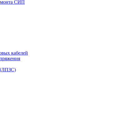
емонта СИП
овых кабелей
апряжения
 (ЛПЗС)