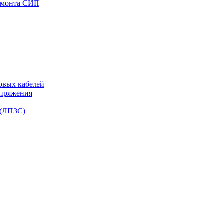
емонта СИП
овых кабелей
апряжения
 (ЛПЗС)