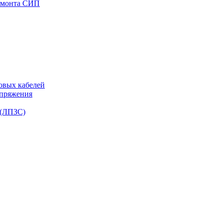
емонта СИП
овых кабелей
апряжения
 (ЛПЗС)