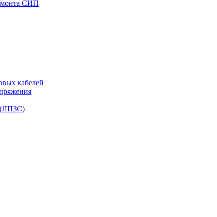
емонта СИП
овых кабелей
апряжения
 (ЛПЗС)