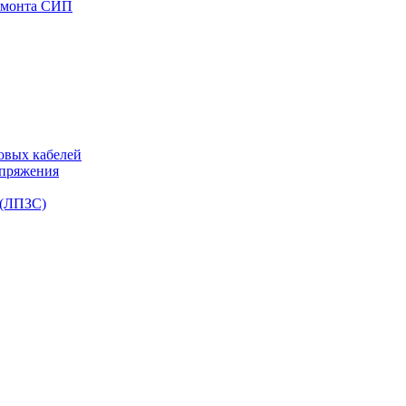
емонта СИП
овых кабелей
апряжения
 (ЛПЗС)