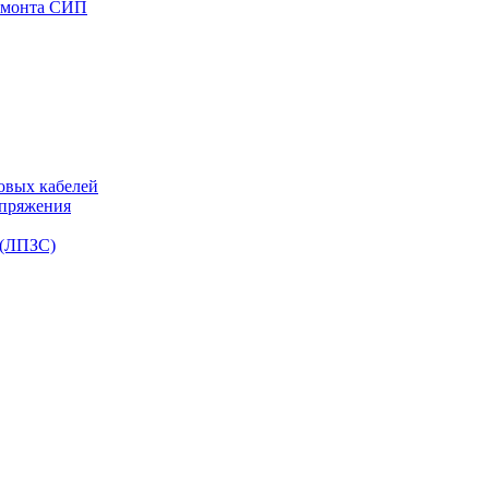
емонта СИП
овых кабелей
апряжения
 (ЛПЗС)