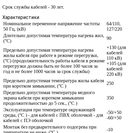
Срок службы кабелей - 30 лет.
Характеристики
Номинальное переменное напряжение частоты
64/110,
50 Гц, (кВ)
127/220
Длительно допустимая температура нагрева жил,
90
(°С)
+130 (для
Предельно допустимая температура нагрева
кабелей
жилы кабеля при работе в режиме перегрузки,
110 кВ)
(°С) (продолжительность работы кабеля в режиме
+105 (для
перегрузки должна быть не более 100 часов за
кабелей
год и не более 1000 часов за срок службы)
220 кВ)
Предельно допустимая температура жилы кабеля
250
при коротком замыкании, (°С )
Предельно допустимая температура медного
экрана кабеля при коротком замыкании
350
продолжительностью до 5 сек., (°С )
Эксплуатация при температуре окружающей
-50/+50
среды, (°С ) - для кабелей с ПВХ оболочкой - для
-60/+50
кабелей с ПЭ оболочкой
Монтаж без предварительного подогрева при
-10
температуре не ниже, (°С )