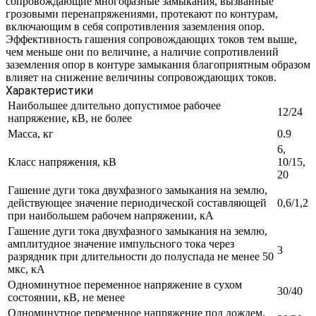
сопровождающие многофазные замыкания, вызванные
грозовыми перенапряжениями, протекают по контурам,
включающим в себя сопротивления заземления опор.
Эффективность гашения сопровождающих токов тем выше,
чем меньше они по величине, а наличие сопротивлений
заземления опор в контуре замыкания благоприятным образом
влияет на снижение величины сопровождающих токов.
Характеристики
Наибольшее длительно допустимое рабочее
12/24
напряжение, кВ, не более
Масса, кг
0.9
6,
Класс напряжения, кВ
10/15,
20
Гашение дуги тока двухфазного замыкания на землю,
действующее значение периодической составляющей
0,6/1,2
при наибольшем рабочем напряжении, кА
Гашение дуги тока двухфазного замыкания на землю,
амплитудное значение импульсного тока через
3
разрядник при длительности до полуспада не менее 50
мкс, кА
Одноминутное переменное напряжение в сухом
30/40
состоянии, кВ, не менее
Одноминутное переменное напряжение под дождем,