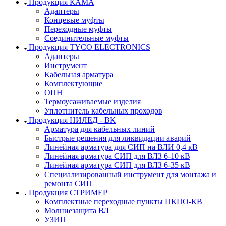
Продукция КАМА
Адаптеры
Концевые муфты
Переходные муфты
Соединительные муфты
Продукция TYCO ELECTRONICS
Адаптеры
Инструмент
Кабельная арматура
Комплектующие
ОПН
Термоусаживаемые изделия
Уплотнитель кабельных проходов
Продукция НИЛЕД - ВК
Арматура для кабельных линий
Быстрые решения для ликвидации аварий
Линейная арматура для СИП на ВЛИ 0,4 кВ
Линейная арматура СИП для ВЛЗ 6-10 кВ
Линейная арматура СИП для ВЛЗ 6-35 кВ
Специализированный инструмент для монтажа и
ремонта СИП
Продукция СТРИМЕР
Комплектные переходные пункты ПКПО-КВ
Молниезащита ВЛ
УЗИП