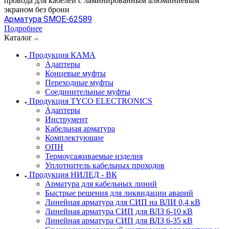
провода для кабелей с ламинированным алюминиевым
экраном без брони
Арматура SMOE-62589
Подробнее
Каталог
Продукция КАМА
Адаптеры
Концевые муфты
Переходные муфты
Соединительные муфты
Продукция TYCO ELECTRONICS
Адаптеры
Инструмент
Кабельная арматура
Комплектующие
ОПН
Термоусаживаемые изделия
Уплотнитель кабельных проходов
Продукция НИЛЕД - ВК
Арматура для кабельных линий
Быстрые решения для ликвидации аварий
Линейная арматура для СИП на ВЛИ 0,4 кВ
Линейная арматура СИП для ВЛЗ 6-10 кВ
Линейная арматура СИП для ВЛЗ 6-35 кВ