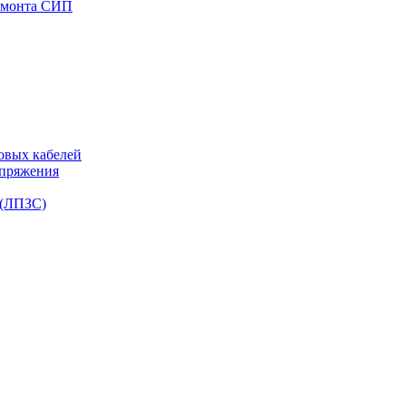
емонта СИП
овых кабелей
апряжения
 (ЛПЗС)