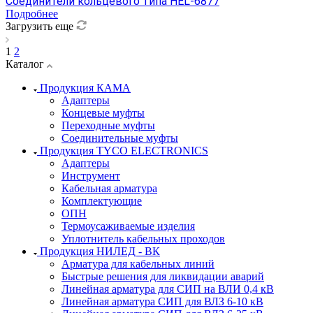
Соединители кольцевого типа HEL-6877
Подробнее
Загрузить еще
1
2
Каталог
Продукция КАМА
Адаптеры
Концевые муфты
Переходные муфты
Соединительные муфты
Продукция TYCO ELECTRONICS
Адаптеры
Инструмент
Кабельная арматура
Комплектующие
ОПН
Термоусаживаемые изделия
Уплотнитель кабельных проходов
Продукция НИЛЕД - ВК
Арматура для кабельных линий
Быстрые решения для ликвидации аварий
Линейная арматура для СИП на ВЛИ 0,4 кВ
Линейная арматура СИП для ВЛЗ 6-10 кВ